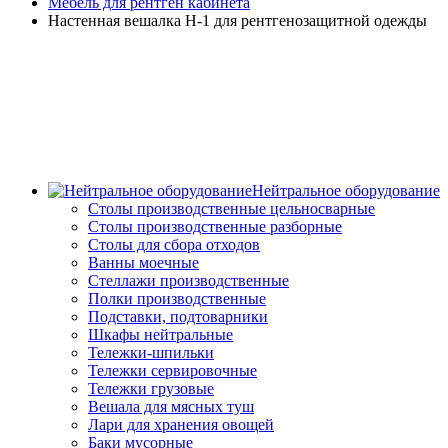
Мебель для рентген кабинета
Настенная вешалка Н-1 для рентгенозащитной одежды
Нейтральное оборудование
Столы производственные цельносварные
Cтолы производственные разборные
Столы для сбора отходов
Ванны моечные
Стеллажи производственные
Полки производственные
Подставки, подтоварники
Шкафы нейтральные
Тележки-шпильки
Тележки сервировочные
Тележки грузовые
Вешала для мясных туш
Лари для хранения овощей
Баки мусорные